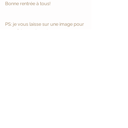
Bonne rentrée à tous!  
PS: je vous laisse sur une image pour 
vous faire cogiter ....!
Image par Adèle Née 
@lesphotographiesdadele 