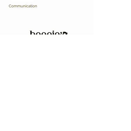
Communication
FABRICATION 100% FRANCAISE
En savoir plus
Création de bijoux souvenir :
crin de cheval, poil de chien , poil
de chat , cheveux , cendres ,
sable , lait maternel