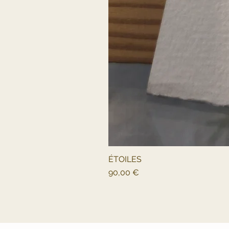
ÉTOILES
Prix
90,00 €