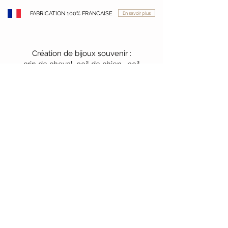
FABRICATION 100% FRANCAISE
En savoir plus
Création de bijoux souvenir :
crin de cheval, poil de chien , poil
de chat , cheveux , cendres ,
sable , lait maternel
contact@hoppies.fr
+
33 (0) 6 19 53 66
57
32 Route de Caubus
50340