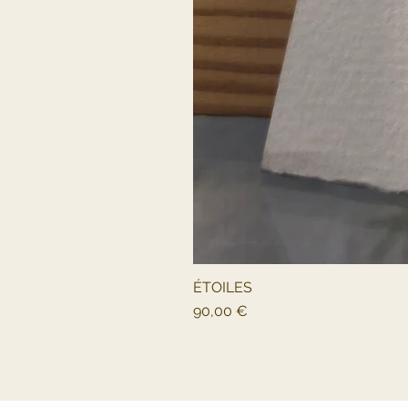
ÉTOILES
Prix
90,00 €