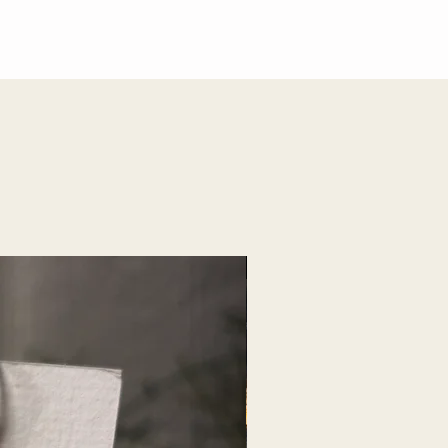
Ce bijou est une pièce unique fabriquée en
Normandie, par un artisan expérimenté, à
l'écoute de vos souhaits.
Je travaille seule et sur demande dans
mon atelier, n'hesitez pas à me contacter
pour toute question.
Nouveauté