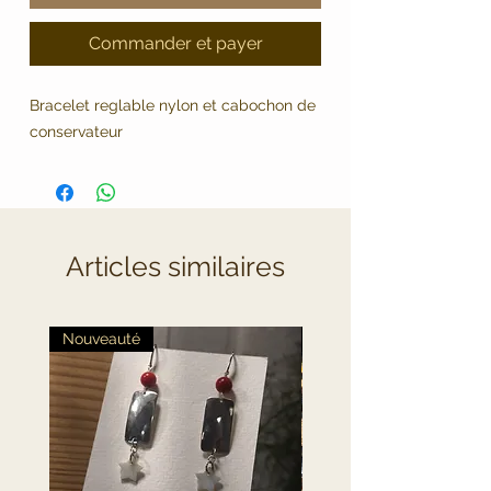
Commander et payer
Bracelet reglable nylon et cabochon de
conservateur
Articles similaires
Nouveauté
Nouveauté