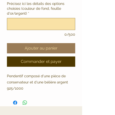
Précisez ici les détails des options
choisies (couleur de fond, feuille
d'or/argent)
*
0/500
Ajouter au panier
Commander et payer
Pendentif composé d'une pièce de
conservateur et d'une bélière argent
925/1000
Le conservateur contient la matière que
vous nous confiez: les crins de votre
cheval, le pelage de votre chat, chien,
lapin, les cheveux de vos proches ou