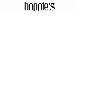
FABRICATION 100% FRANCAISE
En savoir plus
Création de bijoux souvenir :
crin de cheval, poil de chien , poil
de chat , cheveux , cendres ,
sable , lait maternel
contact@hoppies.fr
+
33 (0) 6 19 53 66
57